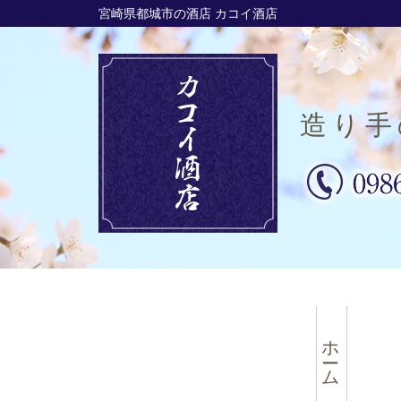
宮崎県都城市の酒店 カコイ酒店
造り手
ホーム