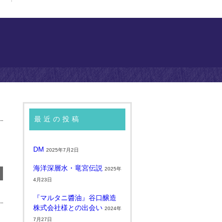
最近の投稿
DM
2025年7月2日
海洋深層水・竜宮伝説
2025年
4月23日
『マルタニ醬油』谷口醸造
株式会社様との出会い
2024年
7月27日